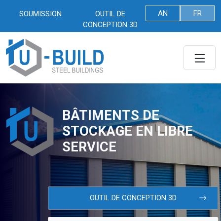
Skip To Main Content
AN
FR
SOUMISSION
OUTIL DE
CONCEPTION 3D
Togg
BÂTIMENTS DE
STOCKAGE EN LIBRE
U-BUILD STEEL BUILDINGS:
SERVICE
OUTIL DE CONCEPTION 3D