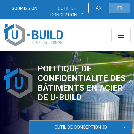
Skip To Main Content
AN
FR
SOUMISSION
OUTIL DE
CONCEPTION 3D
Togg
POLITIQUE DE
CONFIDENTIALITÉ DES
U-BUILD STEEL BUILDINGS:
BÂTIMENTS EN ACIER
DE U-BUILD
OUTIL DE CONCEPTION 3D